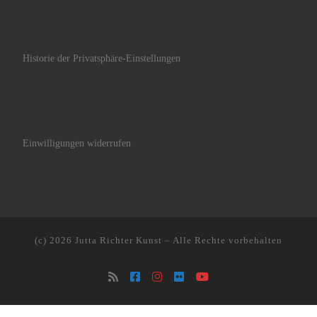
Historie der Privatsphäre-Einstellungen
Einwilligungen widerrufen
(c) 2026
Jutta Richter Kunst
–
Alle Rechte vorbehalten
WordPress Cookie Hinweis von Real Cookie Banner